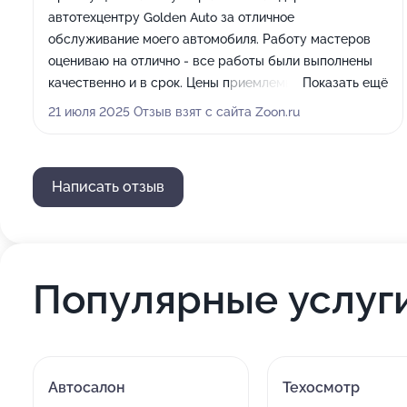
автотехцентру Golden Auto за отличное
обслуживание моего автомобиля. Работу мастеров
оцениваю на отлично - все работы были выполнены
качественно и в срок. Цены приемлемые, а персонал
Показать ещё
профессиональный и отзывчивый. Остался очень
21 июля 2025 Отзыв взят с сайта Zoon.ru
доволен результатом и обязательно вернусь в этот
автотехцентр снова. Рекомендую Golden Auto всем
владельцам автомобилей!
Написать отзыв
Популярные услуг
Автосалон
Техосмотр